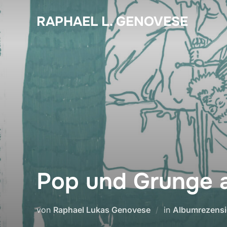
Zum
RAPHAEL L. GENOVESE
Inhalt
springen
Pop und Grunge 
von
Raphael Lukas Genovese
in
Albumrezens