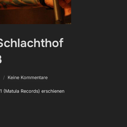
@Schlachthof
3
3
Keine Kommentare
81 (Matula Records) erschienen
FALK FATAL @SCHLACHTHOF WIESBADEN, 18.05.2023“