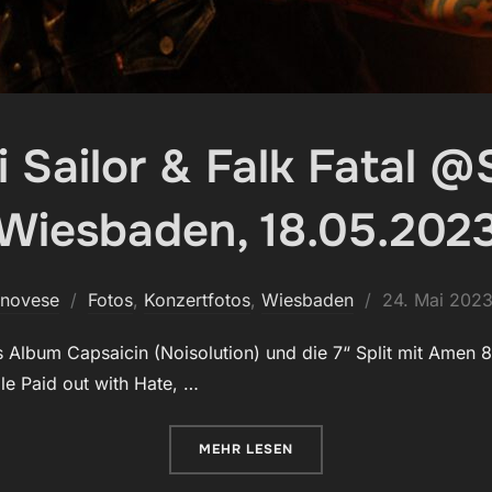
i Sailor & Falk Fatal 
Wiesbaden, 18.05.202
Veröffentlicht
enovese
Fotos
,
Konzertfotos
,
Wiesbaden
24. Mai 202
am
s Album Capsaicin (Noisolution) und die 7“ Split mit Amen 
le Paid out with Hate, …
ÜBER „BUBONIX, ULI SAILOR & 
MEHR
LESEN