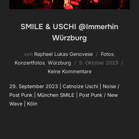
SMILE & USCHI @Immerhin
Würzburg
von
Raphael Lukas Genovese
Fotos
,
Veröffentlicht
Konzertfotos
,
Würzburg
5. Oktober 2023
am
Keine Kommentare
29. September 2023 | Catnoize Uschi | Noise /
Post Punk | München SMILE | Post Punk / New
Wave | Köln