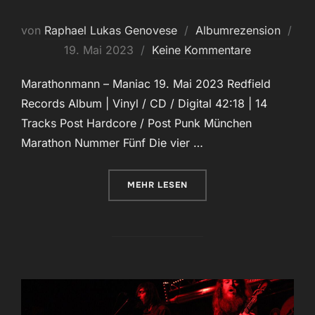
von
Raphael Lukas Genovese
Albumrezension
Veröffentlicht
19. Mai 2023
Keine Kommentare
am
Marathonmann – Maniac 19. Mai 2023 Redfield
Records Album | Vinyl / CD / Digital 42:18 | 14
Tracks Post Hardcore / Post Punk München
Marathon Nummer Fünf Die vier …
ÜBER „DER GANZE NORMALE PO
MEHR
LESEN