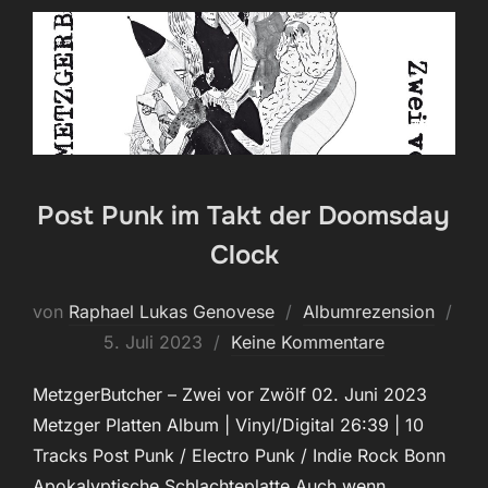
Post Punk im Takt der Doomsday
Clock
von
Raphael Lukas Genovese
Albumrezension
Veröffentlicht
5. Juli 2023
Keine Kommentare
am
MetzgerButcher – Zwei vor Zwölf 02. Juni 2023
Metzger Platten Album | Vinyl/Digital 26:39 | 10
Tracks Post Punk / Electro Punk / Indie Rock Bonn
Apokalyptische Schlachteplatte Auch wenn …