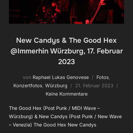
New Candys & The Good Hex
@Immerhin Würzburg, 17. Februar
2023
von
Raphael Lukas Genovese
Fotos
,
Veröffentlicht
Konzertfotos
,
Würzburg
21. Februar 2023
am
Keine Kommentare
The Good Hex (Post Punk / MIDI Wave –
Würzburg) & New Candys (Post Punk / New Wave
– Venezia) The Good Hex New Candys