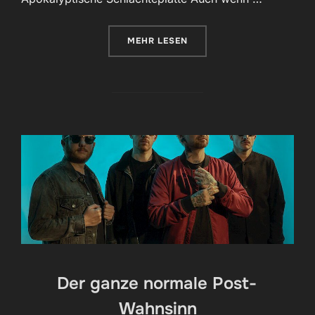
ÜBER „POST PUNK IM TAKT DER
MEHR
LESEN
Der ganze normale Post-
Wahnsinn