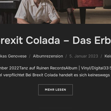
rexit Colada – Das Er
Veröffentlicht
ukas Genovese
Albumrezension
5. Januar 2023
Ke
am
mber 2022Tanz auf Ruinen RecordsAlbum | Vinyl/Digital33:
verpflichtet Bei Brexit Colada handelt es sich keineswegs
ÜBER „BREXIT COLADA – DAS ER
MEHR
LESEN