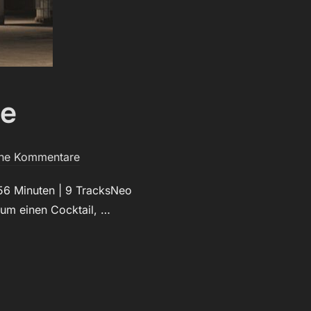
be
ine Kommentare
56 Minuten | 9 TracksNeo
 um einen Cocktail, …
BE“