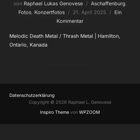
von
Raphael Lukas Genovese
Aschaffenburg
,
Veröffentlicht
Fotos
,
Konzertfotos
21. April 2025
Ein
am
Kommentar
Melodic Death Metal / Thrash Metal | Hamilton,
Ontario, Kanada
Datenschutzerklärung
Copyright © 2026 Raphael L. Genovese
Inspiro Theme
von
WPZOOM