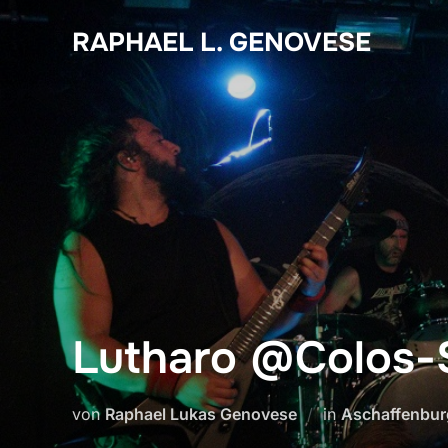
Zum
RAPHAEL L. GENOVESE
Inhalt
springen
Lutharo @Colos-S
von
Raphael Lukas Genovese
in
Aschaffenbur