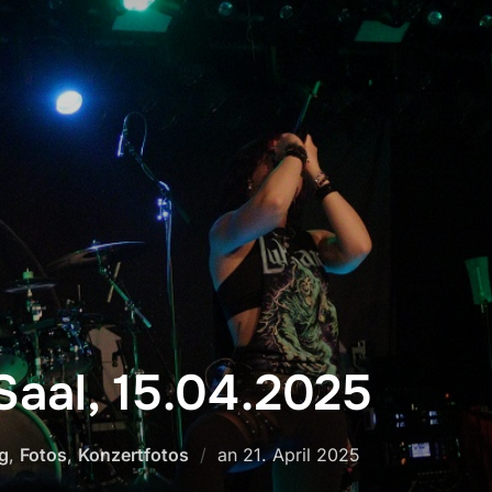
aal, 15.04.2025
Veröffentlicht
g
,
Fotos
,
Konzertfotos
an
21. April 2025
am