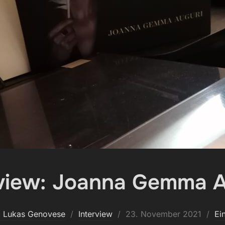
rview: Joanna Gemma A
Veröffentlicht
l Lukas Genovese
Interview
23. November 2021
Ei