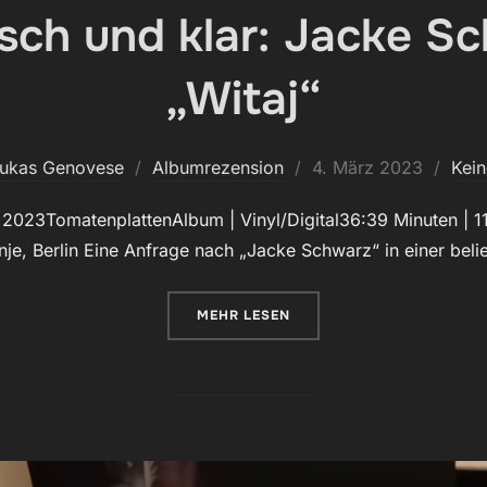
sch und klar: Jacke S
„Witaj“
Veröffentlicht
Lukas Genovese
Albumrezension
4. März 2023
Kei
am
2023TomatenplattenAlbum | Vinyl/Digital36:39 Minuten | 11
je, Berlin Eine Anfrage nach „Jacke Schwarz“ in einer bel
ÜBER „MELANCHOLISCH UND KL
MEHR
LESEN