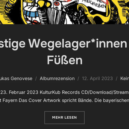
tige Wegelager*innen
Füßen
Veröffentlicht
ukas Genovese
Albumrezension
12. April 2023
Kei
am
23. Februar 2023 KulturKub Records CD/Download/Stream 2
t Fayern Das Cover Artwork spricht Bände. Die bayerisch
ÜBER „WIDERSPENSTIGE WEGEL
MEHR
LESEN