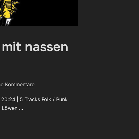
 mit nassen
ne Kommentare
0:24 | 5 Tracks Folk / Punk
en Löwen …
AGER*INNEN MIT NASSEN FÜSSEN“