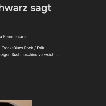
chwarz sagt
ne Kommentare
 TracksBlues Rock / Folk
iebigen Suchmaschine verweist …
AR: JACKE SCHWARZ SAGT „WITAJ““