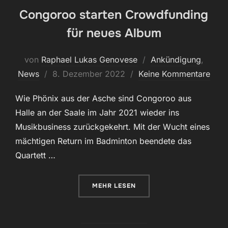
Congoroo starten Crowdfunding
für neues Album
von
Raphael Lukas Genovese
Ankündigung
,
Veröffentlicht
News
8. Dezember 2022
Keine Kommentare
am
Wie Phönix aus der Asche sind Congoroo aus
Halle an der Saale im Jahr 2021 wieder ins
Musikbusiness zurückgekehrt. Mit der Wucht eines
mächtigen Return im Badminton beendete das
Quartett …
ÜBER „CONGOROO STARTEN CRO
MEHR
LESEN