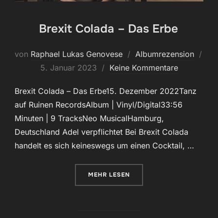
Brexit Colada – Das Erbe
von
Raphael Lukas Genovese
Albumrezension
Veröffentlicht
5. Januar 2023
Keine Kommentare
am
Brexit Colada – Das Erbe15. Dezember 2022Tanz
auf Ruinen RecordsAlbum | Vinyl/Digital33:56
Minuten | 9 TracksNeo MusicalHamburg,
Deutschland Adel verpflichtet Bei Brexit Colada
handelt es sich keineswegs um einen Cocktail, …
ÜBER „BREXIT COLADA – DAS ER
MEHR
LESEN