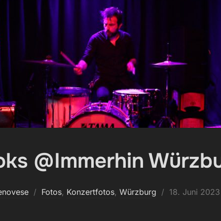
oks @Immerhin Würzb
Veröffentlicht
enovese
Fotos
,
Konzertfotos
,
Würzburg
18. Juni 2023
am