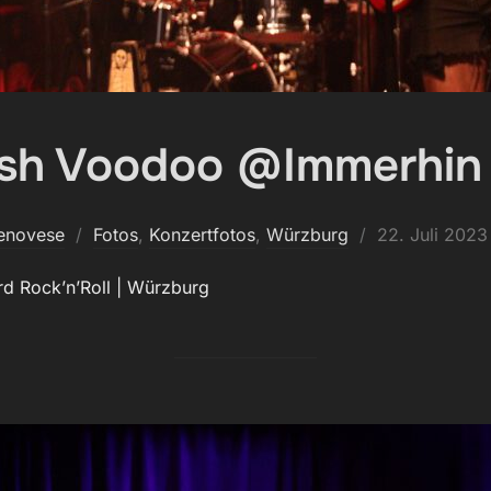
ash Voodoo @Immerhin
Veröffentlicht
enovese
Fotos
,
Konzertfotos
,
Würzburg
22. Juli 2023
am
d Rock’n’Roll | Würzburg