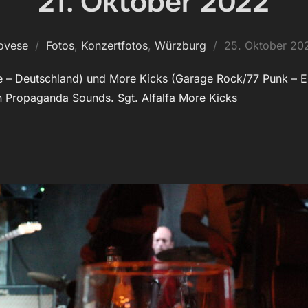
21. Oktober 2022
Veröffentlicht
ovese
Fotos
,
Konzertfotos
,
Würzburg
25. Oktober 20
am
se – Deutschland) und More Kicks (Garage Rock/77 Punk –
n Propaganda Sounds. Sgt. Alfalfa More Kicks