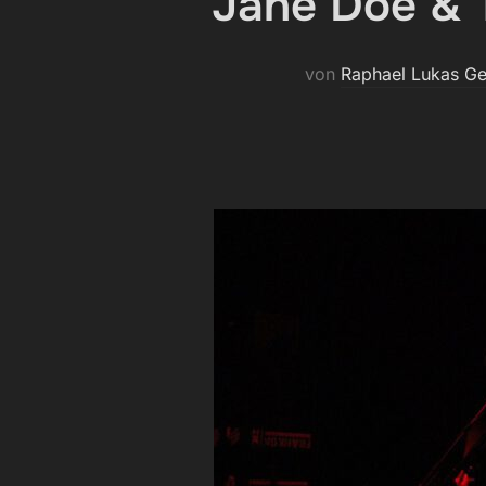
Jane Doe &
von
Raphael Lukas G