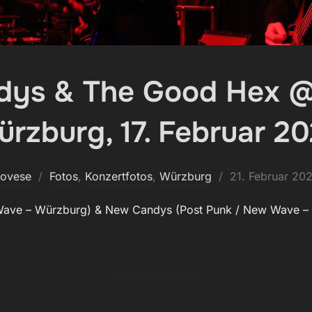
ys & The Good Hex 
rzburg, 17. Februar 2
Veröffentlicht
novese
Fotos
,
Konzertfotos
,
Würzburg
21. Februar 20
am
 Wave – Würzburg) & New Candys (Post Punk / New Wave –