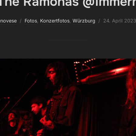
 The Ramonas @Immerh
Veröffentlicht
enovese
Fotos
,
Konzertfotos
,
Würzburg
24. April 202
am