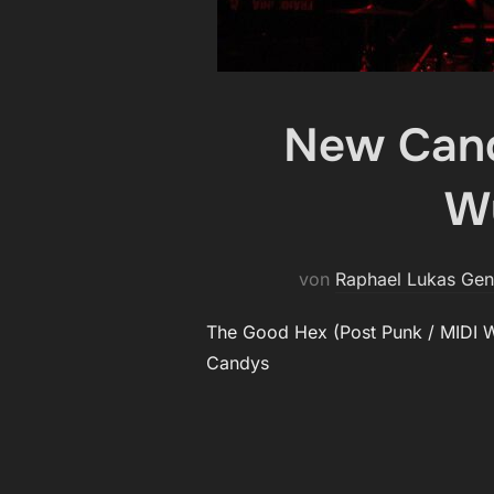
New Cand
Wü
von
Raphael Lukas Ge
The Good Hex (Post Punk / MIDI
Candys