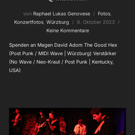
von
Raphael Lukas Genovese
Fotos
,
Veröffentlicht
Konzertfotos
,
Würzburg
9. Oktober 2023
am
Keine Kommentare
Spenden an Magen David Adom The Good Hex
(Post Punk / MIDI Wave | Würzburg) Verstärker
(No Wave / Neo-Kraut / Post Punk | Kentucky,
USA)