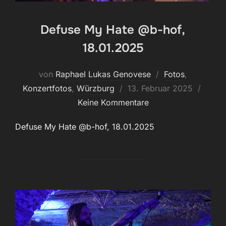
Defuse My Hate @b-hof,
18.01.2025
von
Raphael Lukas Genovese
Fotos
,
Veröffentlicht
Konzertfotos
,
Würzburg
13. Februar 2025
am
Keine Kommentare
Defuse My Hate @b-hof, 18.01.2025