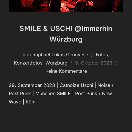
SMILE & USCHI @Immerhin
Würzburg
von
Raphael Lukas Genovese
Fotos
,
Veröffentlicht
Konzertfotos
,
Würzburg
5. Oktober 2023
am
Keine Kommentare
29. September 2023 | Catnoize Uschi | Noise /
Post Punk | München SMILE | Post Punk / New
Wave | Köln