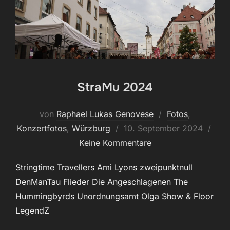
StraMu 2024
von
Raphael Lukas Genovese
Fotos
,
Veröffentlicht
Konzertfotos
,
Würzburg
10. September 2024
am
Keine Kommentare
Stringtime Travellers Ami Lyons zweipunktnull
DenManTau Flieder Die Angeschlagenen The
Hummingbyrds Unordnungsamt Olga Show & Floor
LegendZ