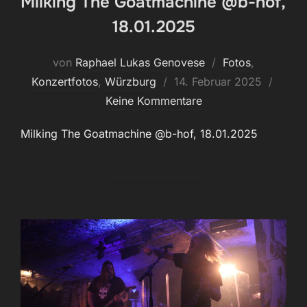
Milking The Goatmachine @b-hof,
18.01.2025
von
Raphael Lukas Genovese
Fotos
,
Veröffentlicht
Konzertfotos
,
Würzburg
14. Februar 2025
am
Keine Kommentare
Milking The Goatmachine @b-hof, 18.01.2025