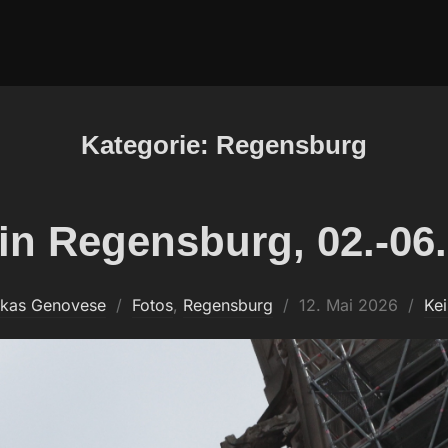
Kategorie:
Regensburg
in Regensburg, 02.-06
Veröffentlicht
ukas Genovese
Fotos
,
Regensburg
12. Mai 2026
Ke
am