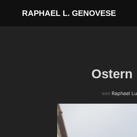
Zum
RAPHAEL L. GENOVESE
Inhalt
springen
Ostern 
von
Raphael L