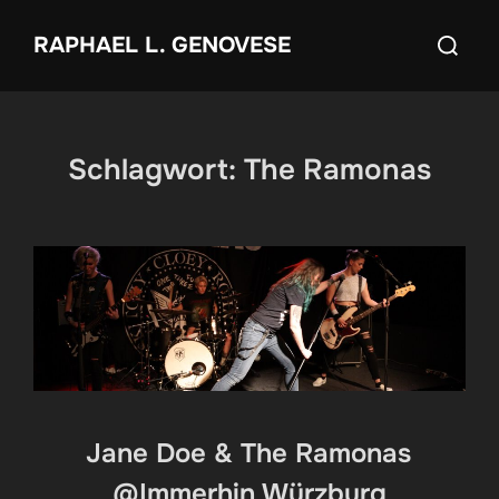
Zum
Suchen
RAPHAEL L. GENOVESE
Inhalt
nach:
springen
Schlagwort:
The Ramonas
Jane Doe & The Ramonas
@Immerhin Würzburg