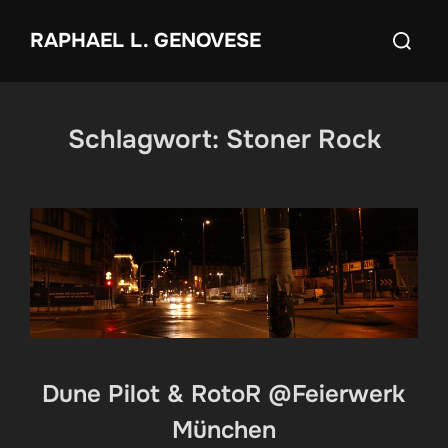
Zum
Suchen
RAPHAEL L. GENOVESE
Inhalt
nach:
springen
Schlagwort:
Stoner Rock
Dune Pilot & RotoR @Feierwerk
München