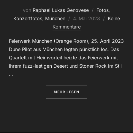
von
Raphael Lukas Genovese
Fotos
,
Veröffentlicht
Konzertfotos
,
München
4. Mai 2023
Keine
am
Kommentare
Feierwerk München (Orange Room), 25. April 2023
Dune Pilot aus München legten pünktlich los. Das
Quartett mit Heimvorteil heizte das Feierwerk mit
ihrem fuzz-lastigen Desert und Stoner Rock im Stil
…
ÜBER „DUNE PILOT & ROTOR @
MEHR
LESEN