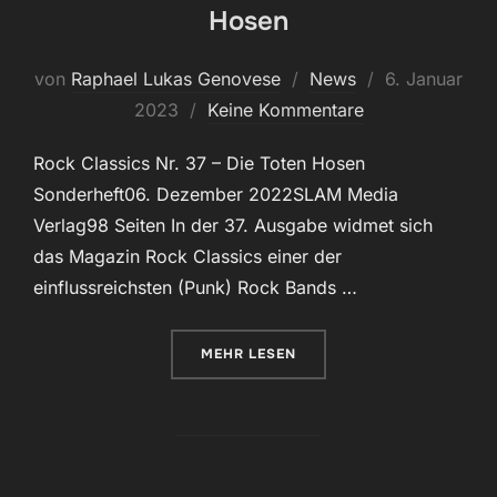
Hosen
Veröffentlicht
von
Raphael Lukas Genovese
News
6. Januar
am
2023
Keine Kommentare
Rock Classics Nr. 37 – Die Toten Hosen
Sonderheft06. Dezember 2022SLAM Media
Verlag98 Seiten In der 37. Ausgabe widmet sich
das Magazin Rock Classics einer der
einflussreichsten (Punk) Rock Bands …
ÜBER „ROCK CLASSICS NR. 37 – 
MEHR
LESEN