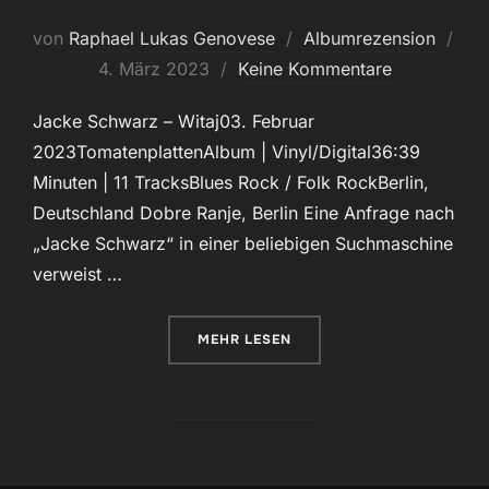
von
Raphael Lukas Genovese
Albumrezension
Veröffentlicht
4. März 2023
Keine Kommentare
am
Jacke Schwarz – Witaj03. Februar
2023TomatenplattenAlbum | Vinyl/Digital36:39
Minuten | 11 TracksBlues Rock / Folk RockBerlin,
Deutschland Dobre Ranje, Berlin Eine Anfrage nach
„Jacke Schwarz“ in einer beliebigen Suchmaschine
verweist …
ÜBER „MELANCHOLISCH UND KL
MEHR
LESEN