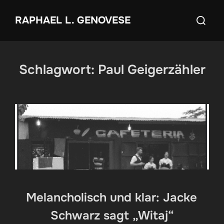
Zum
Suchen
RAPHAEL L. GENOVESE
Inhalt
nach:
springen
Schlagwort:
Paul Geigerzähler
Melancholisch und klar: Jacke
Schwarz sagt „Witaj“