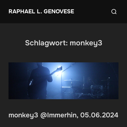
Zum
Suchen
RAPHAEL L. GENOVESE
Inhalt
nach:
springen
Schlagwort:
monkey3
monkey3 @Immerhin, 05.06.2024