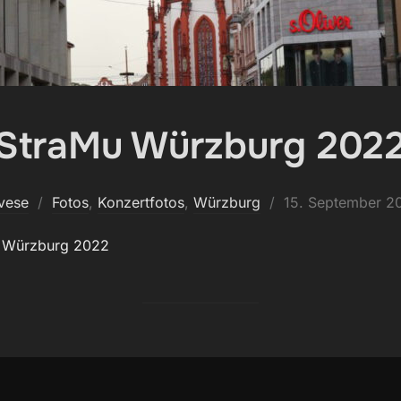
StraMu Würzburg 202
Veröffentlicht
vese
Fotos
,
Konzertfotos
,
Würzburg
15. September 2
am
n Würzburg 2022