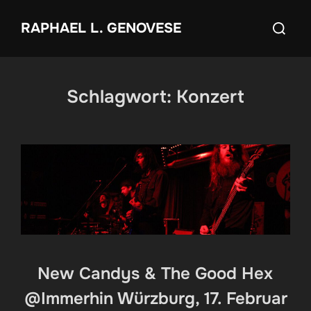
Zum
Suchen
RAPHAEL L. GENOVESE
Inhalt
nach:
springen
Schlagwort:
Konzert
New Candys & The Good Hex
@Immerhin Würzburg, 17. Februar