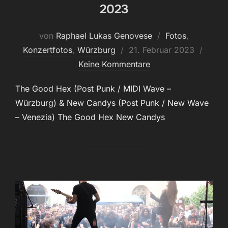
2023
von
Raphael Lukas Genovese
Fotos
,
Veröffentlicht
Konzertfotos
,
Würzburg
21. Februar 2023
am
Keine Kommentare
The Good Hex (Post Punk / MIDI Wave –
Würzburg) & New Candys (Post Punk / New Wave
– Venezia) The Good Hex New Candys