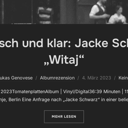
sch und klar: Jacke S
„Witaj“
Veröffentlicht
Lukas Genovese
Albumrezension
4. März 2023
Kei
am
2023TomatenplattenAlbum | Vinyl/Digital36:39 Minuten | 11
je, Berlin Eine Anfrage nach „Jacke Schwarz“ in einer bel
ÜBER „MELANCHOLISCH UND KL
MEHR
LESEN