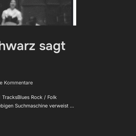
chwarz sagt
ne Kommentare
 TracksBlues Rock / Folk
iebigen Suchmaschine verweist …
AR: JACKE SCHWARZ SAGT „WITAJ““