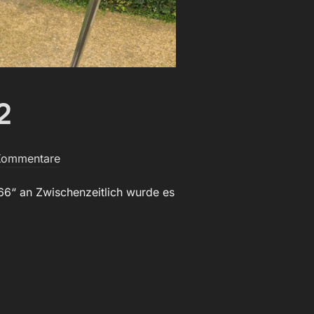
2
Kommentare
66“ an Zwischenzeitlich wurde es
“