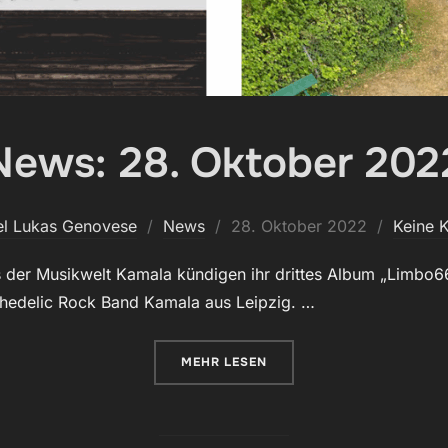
News: 28. Oktober 202
Veröffentlicht
l Lukas Genovese
News
28. Oktober 2022
Keine 
am
s der Musikwelt Kamala kündigen ihr drittes Album „Limbo6
ychedelic Rock Band Kamala aus Leipzig. …
ÜBER „NEWS: 28. OKTOBER 2022
MEHR
LESEN