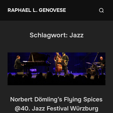
Zum
Suchen
RAPHAEL L. GENOVESE
Inhalt
nach:
springen
Schlagwort:
Jazz
Norbert Dömling’s Flying Spices
@40. Jazz Festival Würzburg