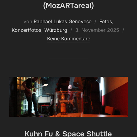
(MozARTareal)
von
Raphael Lukas Genovese
Fotos
,
Veröffentlicht
Konzertfotos
,
Würzburg
3. November 2025
am
Keine Kommentare
Kuhn Fu & Space Shuttle