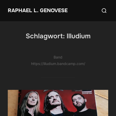
Zum
Suchen
RAPHAEL L. GENOVESE
Inhalt
nach:
springen
Schlagwort:
Illudium
Band
https://illudium.bandcamp.com/