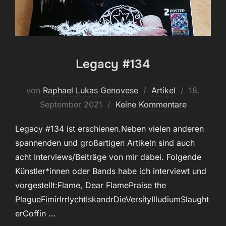
Legacy #134
Veröffentl
von
Raphael Lukas Genovese
Artikel
18.
am
September 2021
Keine Kommentare
Legacy #134 ist erschienen.Neben vielen anderen
spannenden und großartigen Artikeln sind auch
acht Interviews/Beiträge von mir dabei. Folgende
Künstler*innen oder Bands habe ich interviewt und
vorgestellt:Flame, Dear FlamePraise the
PlagueFimirIrrlychtIskandrDieVersityIlludiumSlaught
erCoffin …