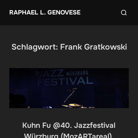
Zum
Suchen
RAPHAEL L. GENOVESE
Inhalt
nach:
springen
Schlagwort:
Frank Gratkowski
Kuhn Fu @40. Jazzfestival
Würzburg (MozARTareal),