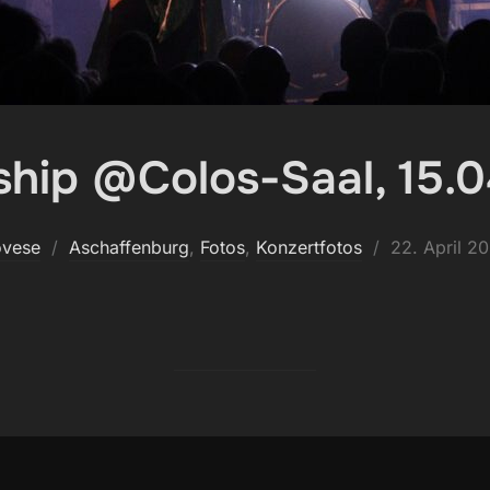
ship @Colos-Saal, 15.
Veröffentlic
ovese
Aschaffenburg
,
Fotos
,
Konzertfotos
22. April 2
am