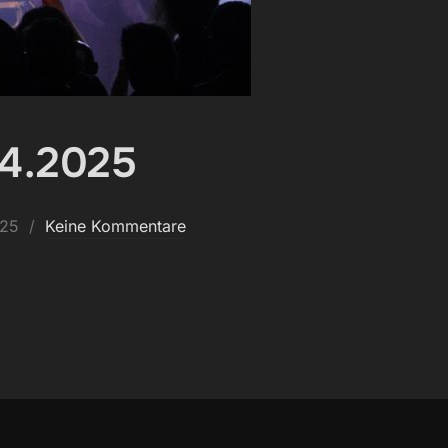
04.2025
ht
025
Keine Kommentare