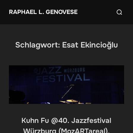
Zum
Suchen
RAPHAEL L. GENOVESE
Inhalt
nach:
springen
Schlagwort:
Esat Ekincioğlu
Kuhn Fu @40. Jazzfestival
Würzburg (MozARTareal),