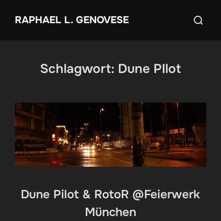
Zum
Suchen
RAPHAEL L. GENOVESE
Inhalt
nach:
springen
Schlagwort:
Dune PIlot
Dune Pilot & RotoR @Feierwerk
München