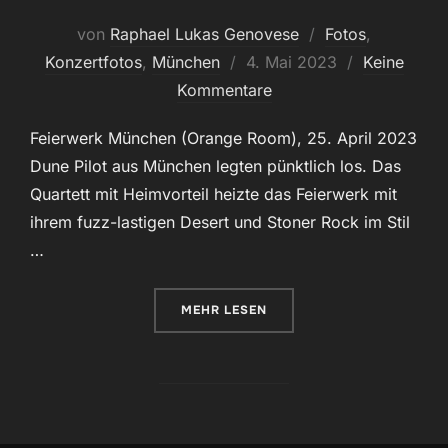
von
Raphael Lukas Genovese
Fotos
,
Veröffentlicht
Konzertfotos
,
München
4. Mai 2023
Keine
am
Kommentare
Feierwerk München (Orange Room), 25. April 2023
Dune Pilot aus München legten pünktlich los. Das
Quartett mit Heimvorteil heizte das Feierwerk mit
ihrem fuzz-lastigen Desert und Stoner Rock im Stil
…
ÜBER „DUNE PILOT & ROTOR @
MEHR
LESEN