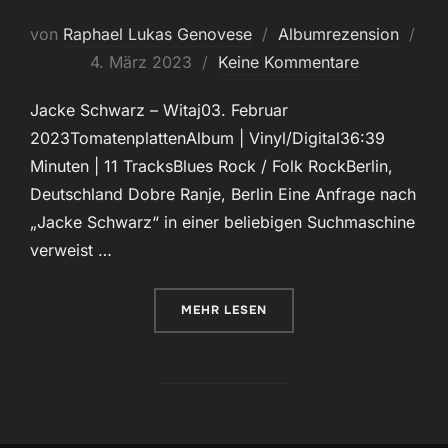
von
Raphael Lukas Genovese
Albumrezension
Veröffentlicht
4. März 2023
Keine Kommentare
am
Jacke Schwarz – Witaj03. Februar
2023TomatenplattenAlbum | Vinyl/Digital36:39
Minuten | 11 TracksBlues Rock / Folk RockBerlin,
Deutschland Dobre Ranje, Berlin Eine Anfrage nach
„Jacke Schwarz“ in einer beliebigen Suchmaschine
verweist …
ÜBER „MELANCHOLISCH UND KL
MEHR
LESEN