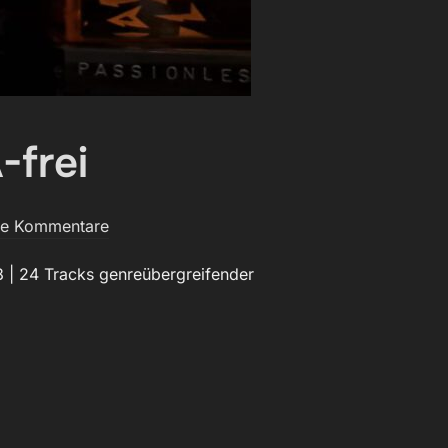
-frei
ne Kommentare
 | 24 Tracks genreübergreifender
EMA-FREI“