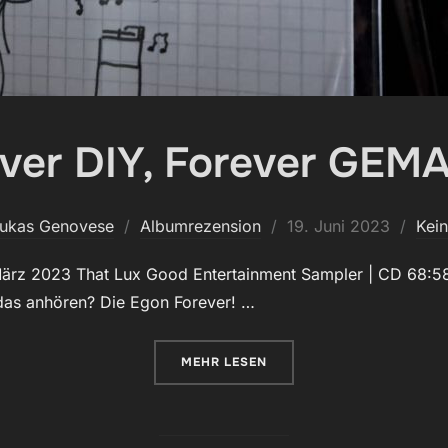
ver DIY, Forever GEMA
Veröffentlicht
Lukas Genovese
Albumrezension
19. Juni 2023
Kei
am
 März 2023 That Lux Good Entertainment Sampler | CD 68:58
 das anhören? Die Egon Forever! …
ÜBER „FOREVER DIY, FOREVER G
MEHR
LESEN