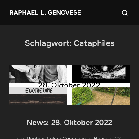
Zum
Suchen
RAPHAEL L. GENOVESE
Inhalt
nach:
springen
Schlagwort:
Cataphiles
News: 28. Oktober 2022
Veröffentli
von
Raphael Lukas Genovese
News
28.