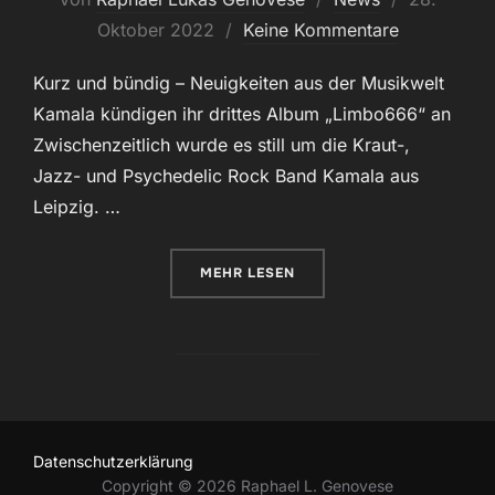
am
Oktober 2022
Keine Kommentare
Kurz und bündig – Neuigkeiten aus der Musikwelt
Kamala kündigen ihr drittes Album „Limbo666“ an
Zwischenzeitlich wurde es still um die Kraut-,
Jazz- und Psychedelic Rock Band Kamala aus
Leipzig. …
ÜBER „NEWS: 28. OKTOBER 2022
MEHR
LESEN
Datenschutzerklärung
Copyright © 2026 Raphael L. Genovese