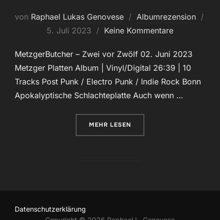
von
Raphael Lukas Genovese
Albumrezension
Veröffentlicht
5. Juli 2023
Keine Kommentare
am
MetzgerButcher – Zwei vor Zwölf 02. Juni 2023
Metzger Platten Album | Vinyl/Digital 26:39 | 10
Tracks Post Punk / Electro Punk / Indie Rock Bonn
Apokalyptische Schlachteplatte Auch wenn …
ÜBER „POST PUNK IM TAKT DER
MEHR
LESEN
Datenschutzerklärung
Copyright © 2026 Raphael L. Genovese