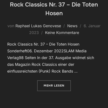
Rock Classics Nr. 37 – Die Toten
Hosen
Veröffentlicht
von
Raphael Lukas Genovese
News
6. Januar
am
2023
Keine Kommentare
Rock Classics Nr. 37 – Die Toten Hosen
Sonderheft06. Dezember 2022SLAM Media
Verlag98 Seiten In der 37. Ausgabe widmet sich
das Magazin Rock Classics einer der
einflussreichsten (Punk) Rock Bands …
ÜBER „ROCK CLASSICS NR. 37 – 
MEHR
LESEN