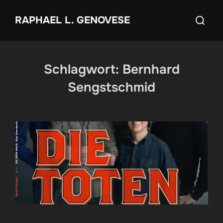
Zum
Suchen
RAPHAEL L. GENOVESE
Inhalt
nach:
springen
Schlagwort:
Bernhard
Sengstschmid