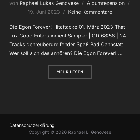
von
Raphael Lukas Genovese
Albumrezension
Veröffentlicht
19. Juni 2023
Keine Kommentare
am
Die Egon Forever! Hitattacke 01. März 2023 That
Lux Good Entertainment Sampler | CD 68:58 | 24
Tracks genreübergreifender Spaß Bad Cannstatt
Wer soll sich das anhören? Die Egon Forever! …
ÜBER „FOREVER DIY, FOREVER G
MEHR
LESEN
Datenschutzerklärung
Copyright © 2026 Raphael L. Genovese