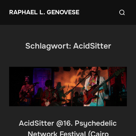
Zum
Suchen
RAPHAEL L. GENOVESE
Inhalt
nach:
springen
Schlagwort:
AcidSitter
AcidSitter @16. Psychedelic
Network Festival (Cairo